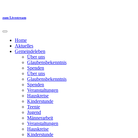
Zum
Inhalt
springen
zum Livestream
Home
Aktuelles
Gemeindeleben
Über uns
Glaubensbekenntnis
Spenden
Über uns
Glaubensbekenntnis
Spenden
Veranstaltungen
Hauskreise
Kinderstunde
Teenie
Jugend
Männerarbeit
Veranstaltungen
Hauskreise
Kinderstunde