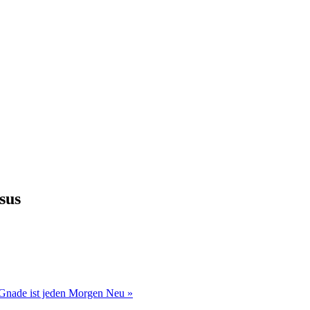
sus
Gnade ist jeden Morgen Neu »