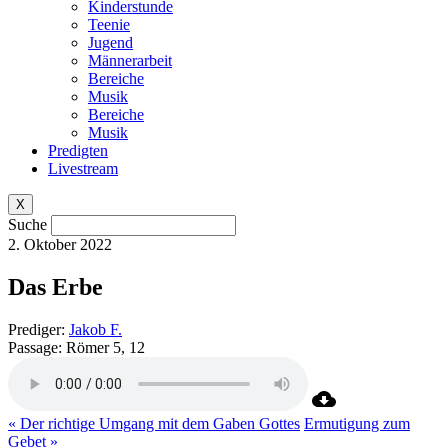
Kinderstunde
Teenie
Jugend
Männerarbeit
Bereiche
Musik
Bereiche
Musik
Predigten
Livestream
X
Suche
2. Oktober 2022
Das Erbe
Prediger:
Jakob F.
Passage:
Römer 5, 12
« Der richtige Umgang mit dem Gaben Gottes
Ermutigung zum
Gebet »