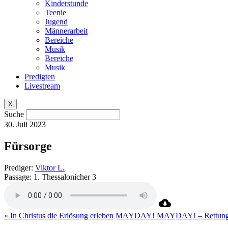
Kinderstunde
Teenie
Jugend
Männerarbeit
Bereiche
Musik
Bereiche
Musik
Predigten
Livestream
X
Suche
30. Juli 2023
Fürsorge
Prediger:
Viktor L.
Passage:
1. Thessalonicher 3
« In Christus die Erlösung erleben
MAYDAY! MAYDAY! – Rettung nur