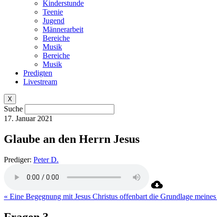
Kinderstunde
Teenie
Jugend
Männerarbeit
Bereiche
Musik
Bereiche
Musik
Predigten
Livestream
X
Suche
17. Januar 2021
Glaube an den Herrn Jesus
Prediger:
Peter D.
« Eine Begegnung mit Jesus Christus offenbart die Grundlage meine
Fragen ?