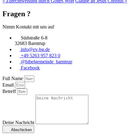
« Zurechtweisung durch Gottes Wort
Glaube an Jesus Christus »
Fragen ?
Nimm Kontakt mit uns auf
Südstraße 6-8
32683 Barntrup
info@ev-bg.de
+49 5263 957 823 0
@bibelgemeinde_barntrup
Facebook
Full Name
Email
Betreff
Deine Nachricht
Abschicken