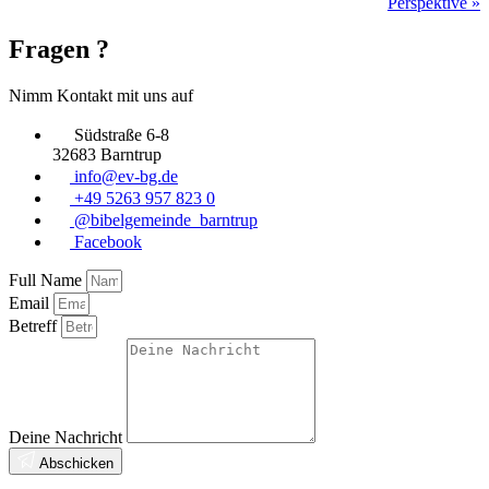
Perspektive »
Fragen ?
Nimm Kontakt mit uns auf
Südstraße 6-8
32683 Barntrup
info@ev-bg.de
+49 5263 957 823 0
@bibelgemeinde_barntrup
Facebook
Full Name
Email
Betreff
Deine Nachricht
Abschicken