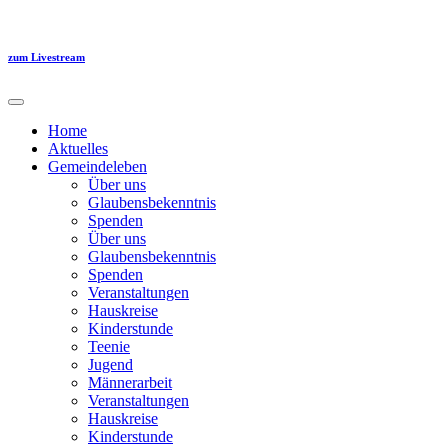
Zum
Inhalt
springen
zum Livestream
Home
Aktuelles
Gemeindeleben
Über uns
Glaubensbekenntnis
Spenden
Über uns
Glaubensbekenntnis
Spenden
Veranstaltungen
Hauskreise
Kinderstunde
Teenie
Jugend
Männerarbeit
Veranstaltungen
Hauskreise
Kinderstunde