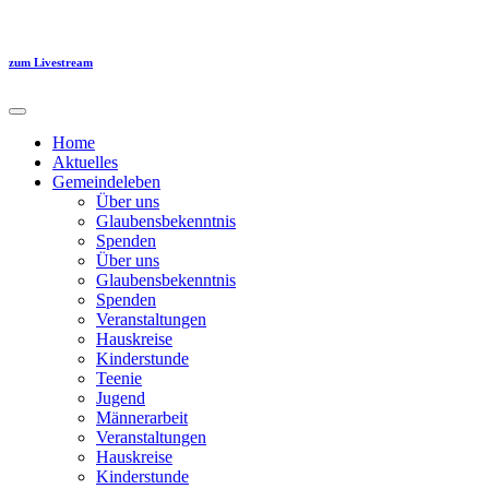
Zum
Inhalt
springen
zum Livestream
Home
Aktuelles
Gemeindeleben
Über uns
Glaubensbekenntnis
Spenden
Über uns
Glaubensbekenntnis
Spenden
Veranstaltungen
Hauskreise
Kinderstunde
Teenie
Jugend
Männerarbeit
Veranstaltungen
Hauskreise
Kinderstunde