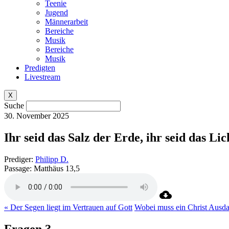
Teenie
Jugend
Männerarbeit
Bereiche
Musik
Bereiche
Musik
Predigten
Livestream
X
Suche
30. November 2025
Ihr seid das Salz der Erde, ihr seid das Lic
Prediger:
Philipp D.
Passage:
Matthäus 13,5
« Der Segen liegt im Vertrauen auf Gott
Wobei muss ein Christ Ausda
Fragen ?