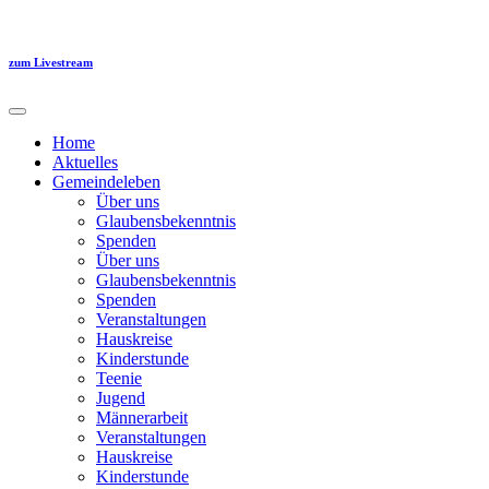
Zum
Inhalt
springen
zum Livestream
Home
Aktuelles
Gemeindeleben
Über uns
Glaubensbekenntnis
Spenden
Über uns
Glaubensbekenntnis
Spenden
Veranstaltungen
Hauskreise
Kinderstunde
Teenie
Jugend
Männerarbeit
Veranstaltungen
Hauskreise
Kinderstunde