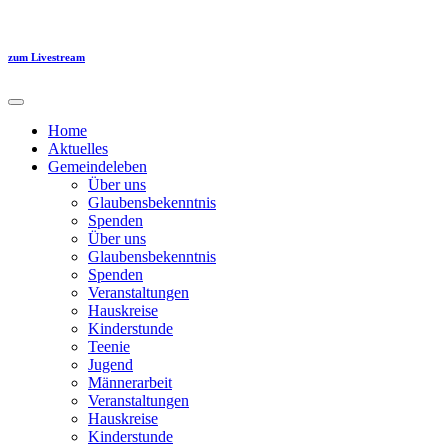
Zum
Inhalt
springen
zum Livestream
Home
Aktuelles
Gemeindeleben
Über uns
Glaubensbekenntnis
Spenden
Über uns
Glaubensbekenntnis
Spenden
Veranstaltungen
Hauskreise
Kinderstunde
Teenie
Jugend
Männerarbeit
Veranstaltungen
Hauskreise
Kinderstunde