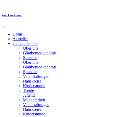
Zum
Inhalt
springen
zum Livestream
Home
Aktuelles
Gemeindeleben
Über uns
Glaubensbekenntnis
Spenden
Über uns
Glaubensbekenntnis
Spenden
Veranstaltungen
Hauskreise
Kinderstunde
Teenie
Jugend
Männerarbeit
Veranstaltungen
Hauskreise
Kinderstunde