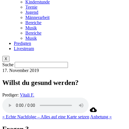
Kinderstunde
Teenie
Jugend
Männerarbeit
Bereiche
Musik
Bereiche
Musik
Predigten
Livestream
X
Suche
17. November 2019
Willst du gesund werden?
Prediger:
Vitali F.
« Echte Nachfolge – Alles auf eine Karte setzen
Anbetung »
Fragen ?