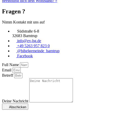
beeinflusst dich dein Wohlstand? »
Fragen ?
Nimm Kontakt mit uns auf
Südstraße 6-8
32683 Barntrup
info@ev-bg.de
+49 5263 957 823 0
@bibelgemeinde_barntrup
Facebook
Full Name
Email
Betreff
Deine Nachricht
Abschicken