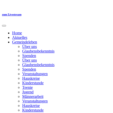
Zum
Inhalt
springen
zum Livestream
Home
Aktuelles
Gemeindeleben
Über uns
Glaubensbekenntnis
Spenden
Über uns
Glaubensbekenntnis
Spenden
Veranstaltungen
Hauskreise
Kinderstunde
Teenie
Jugend
Männerarbeit
Veranstaltungen
Hauskreise
Kinderstunde