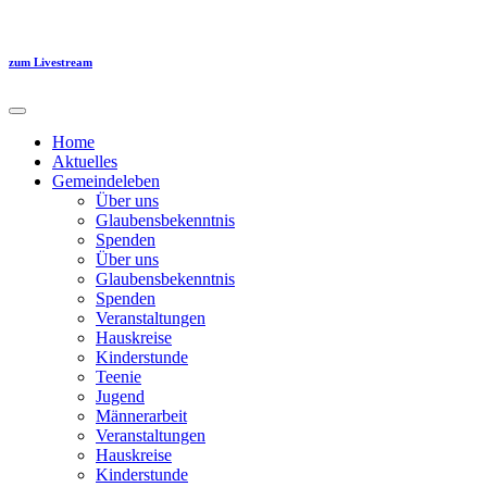
Zum
Inhalt
springen
zum Livestream
Home
Aktuelles
Gemeindeleben
Über uns
Glaubensbekenntnis
Spenden
Über uns
Glaubensbekenntnis
Spenden
Veranstaltungen
Hauskreise
Kinderstunde
Teenie
Jugend
Männerarbeit
Veranstaltungen
Hauskreise
Kinderstunde