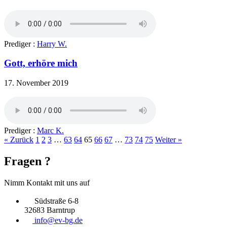
Prediger :
Harry W.
Gott, erhöre mich
17. November 2019
Prediger :
Marc K.
« Zurück
1
2
3
…
63
64
65
66
67
…
73
74
75
Weiter »
Fragen ?
Nimm Kontakt mit uns auf
Südstraße 6-8
32683 Barntrup
info@ev-bg.de