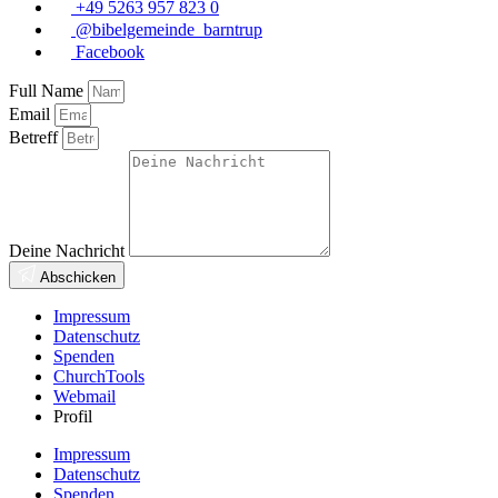
+49 5263 957 823 0
@bibelgemeinde_barntrup
Facebook
Full Name
Email
Betreff
Deine Nachricht
Abschicken
Impressum
Datenschutz
Spenden
ChurchTools
Webmail
Profil
Impressum
Datenschutz
Spenden